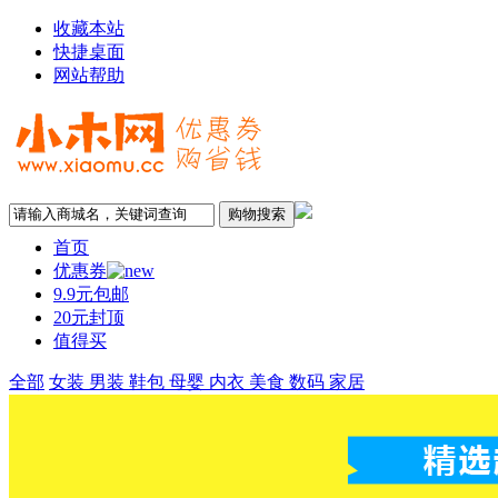
收藏本站
快捷桌面
网站帮助
首页
优惠券
9.9元包邮
20元封顶
值得买
全部
女装
男装
鞋包
母婴
内衣
美食
数码
家居