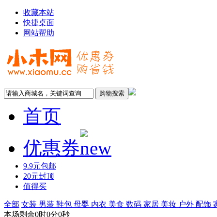
收藏本站
快捷桌面
网站帮助
首页
优惠券
9.9元包邮
20元封顶
值得买
全部
女装
男装
鞋包
母婴
内衣
美食
数码
家居
美妆
户外
配饰
本场剩余
0
时
0
分
0
秒